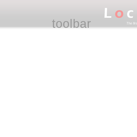
toolbar
The fir